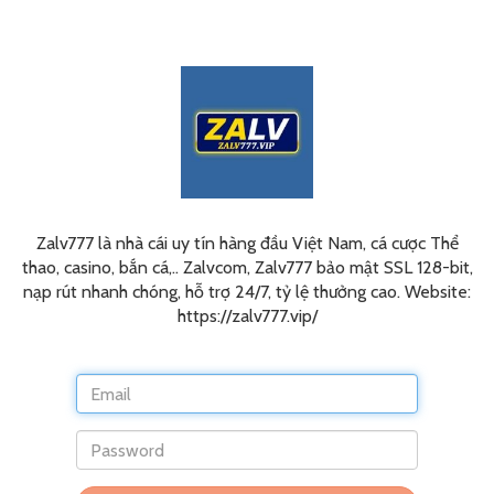
Zalv777 là nhà cái uy tín hàng đầu Việt Nam, cá cược Thể
thao, casino, bắn cá,.. Zalvcom, Zalv777 bảo mật SSL 128-bit,
nạp rút nhanh chóng, hỗ trợ 24/7, tỷ lệ thưởng cao. Website:
https://zalv777.vip/